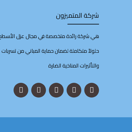
شركة المتميزون
هي شركة رائدة متخصصة في مجال عزل الأسطح،
حلولاً متكاملة لضمان حماية المباني من تسربات ا
والتأثيرات المناخية الضارة
S
L
I
X
F
n
i
n
-
a
a
n
s
t
c
p
k
t
w
e
c
a
i
b
h
g
t
o
a
r
t
o